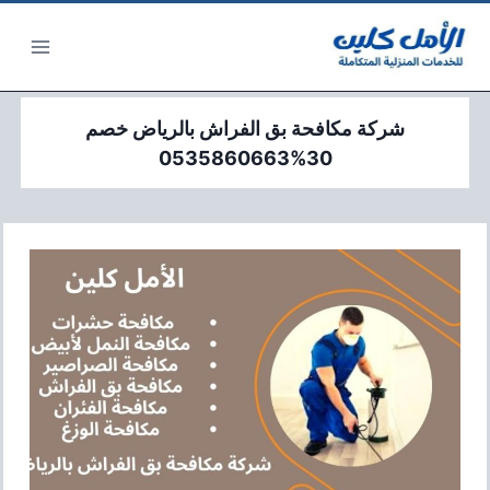
لتجاوز
لى
لمحتوى
شركة مكافحة بق الفراش بالرياض خصم
30%0535860663